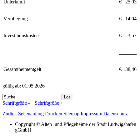
Unterkunft
€
0
25,93
Verpflegung
€
0
14,04
Investitionskosten
€
00
3,57
_______
Gesamtheimentgelt
€ 138,46
gültig ab: 01.05.2026
Los
Schriftgröße -
Schriftgröße +
Zurück
Seitenanfang
Drucken
Sitemap
Impressum
Datenschutz
Copyright © Alten- und Pflegeheime der Stadt Ludwigshafen
gGmbH